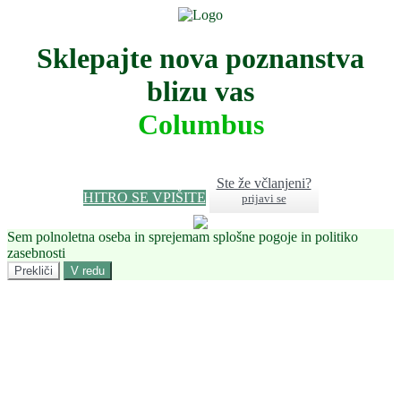
Sklepajte nova poznanstva
blizu vas
Columbus
Ste že včlanjeni?
HITRO SE VPIŠITE
prijavi se
Sem polnoletna oseba in sprejemam splošne pogoje in politiko
zasebnosti
Prekliči
V redu